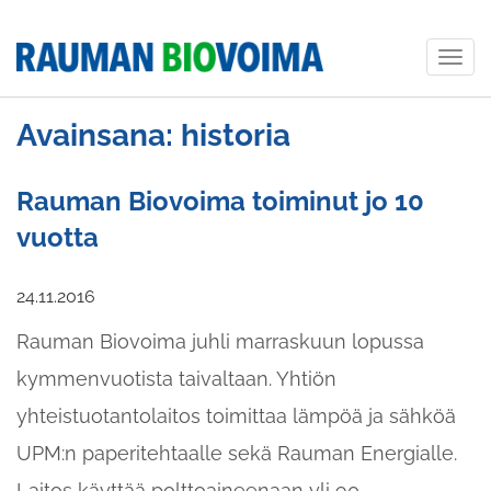
Togg
navig
Avainsana: historia
Rauman Biovoima toiminut jo 10
vuotta
24.11.2016
Rauman Biovoima juhli marraskuun lopussa
kymmenvuotista taivaltaan. Yhtiön
yhteistuotantolaitos toimittaa lämpöä ja sähköä
UPM:n paperitehtaalle sekä Rauman Energialle.