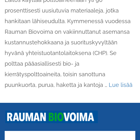
Laitos käyttää polttoaineenaan yli 90
prosenttisesti uusiutuvia materiaaleja, jotka
hankitaan lähiseudulta. Kymmenessä vuodessa
Rauman Biovoima on vakiinnuttanut asemansa
kustannustehokkaana ja suorituskyvyltään
hyvänä yhteistuotantolaitoksena (CHP). Se
polttaa pääasiallisesti bio- ja
kierrätyspolttoaineita, toisin sanottuna
puunkuorta, purua, haketta ja kantoja …
Lue lisää