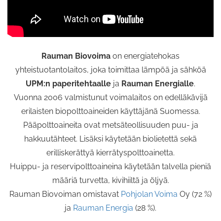
Rauman Biovoima
on energiatehokas
yhteistuotantolaitos, joka toimittaa lämpöä ja sähköä
UPM:n paperitehtaalle
ja
Rauman Energialle
.
Vuonna 2006 valmistunut voimalaitos on edelläkävijä
erilaisten biopolttoaineiden käyttäjänä Suomessa.
Pääpolttoaineita ovat metsäteollisuuden puu- ja
hakkuutähteet. Lisäksi käytetään biolietettä sekä
erilliskerättyä kierrätyspolttoainetta.
Huippu- ja reservipolttoaineina käytetään talvella pieniä
määriä turvetta, kivihiiltä ja öljyä.
Rauman Biovoiman omistavat
Pohjolan Voima
Oy (72 %)
ja
Rauman Energia
(28 %).