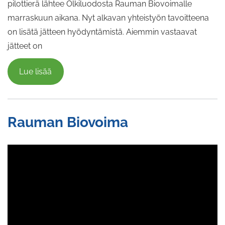
pilottierä lähtee Olkiluodosta Rauman Biovoimalle
marraskuun aikana. Nyt alkavan yhteistyön tavoitteena
on lisätä jätteen hyödyntämistä. Aiemmin vastaavat
jätteet on
Lue lisää
Rauman Biovoima