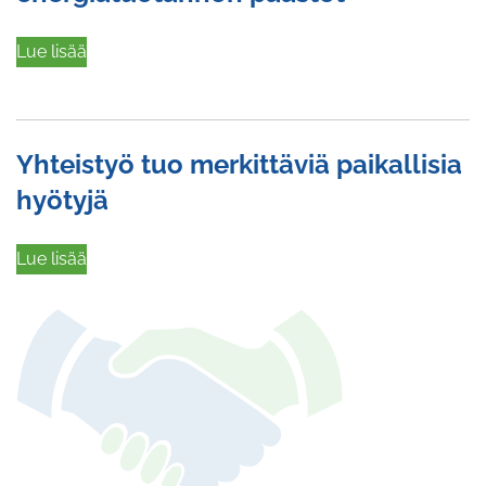
Lue lisää
Yhteistyö tuo merkittäviä paikallisia
hyötyjä
Lue lisää