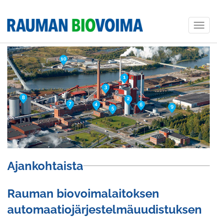
Togg
navig
Ajankohtaista
Rauman biovoimalaitoksen
automaatiojärjestelmäuudistuksen