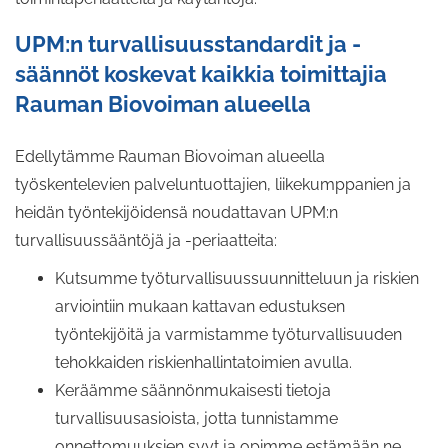
UPM:n turvallisuusstandardit ja -
säännöt koskevat kaikkia toimittajia
Rauman Biovoiman alueella
Edellytämme Rauman Biovoiman alueella
työskentelevien palveluntuottajien, liikekumppanien ja
heidän työntekijöidensä noudattavan UPM:n
turvallisuussääntöjä ja -periaatteita:
Kutsumme työturvallisuussuunnitteluun ja riskien
arviointiin mukaan kattavan edustuksen
työntekijöitä ja varmistamme työturvallisuuden
tehokkaiden riskienhallintatoimien avulla.
Keräämme säännönmukaisesti tietoja
turvallisuusasioista, jotta tunnistamme
onnettomuuksien syyt ja opimme estämään ne