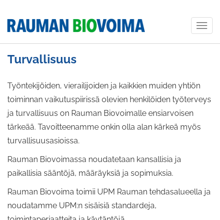
Togg
navig
Turvallisuus
Työntekijöiden, vierailijoiden ja kaikkien muiden yhtiön
toiminnan vaikutuspiirissä olevien henkilöiden työterveys
ja turvallisuus on Rauman Biovoimalle ensiarvoisen
tärkeää. Tavoitteenamme onkin olla alan kärkeä myös
turvallisuusasioissa.
Rauman Biovoimassa noudatetaan kansallisia ja
paikallisia sääntöjä, määräyksiä ja sopimuksia.
Rauman Biovoima toimii UPM Rauman tehdasalueella ja
noudatamme UPM:n sisäisiä standardeja,
toimintaperiaatteita ja käytäntöjä.