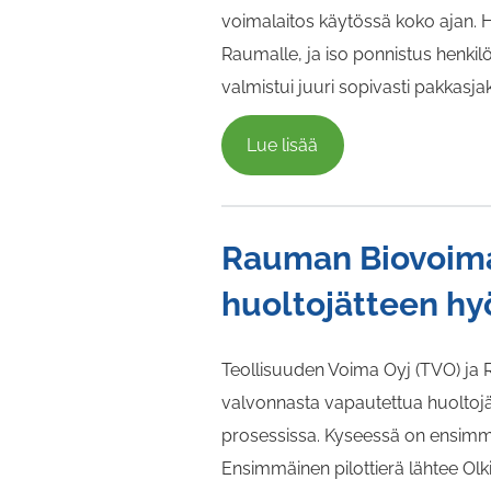
voimalaitos käytössä koko ajan.
Raumalle, ja iso ponnistus henkil
valmistui juuri sopivasti pakkas
Lue lisää
Rauman Biovoima 
huoltojätteen h
Teollisuuden Voima Oyj (TVO) ja 
valvonnasta vapautettua huoltoj
prosessissa. Kyseessä on ensimm
Ensimmäinen pilottierä lähtee Ol