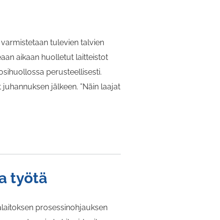
varmistetaan tulevien talvien
aan aikaan huolletut laitteistot
sihuollossa perusteellisesti.
t juhannuksen jälkeen. ”Näin laajat
a työtä
alaitoksen prosessinohjauksen