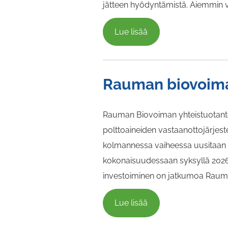
jätteen hyödyntämistä. Aiemmin v
Lue lisää
Rauman biovoima
Rauman Biovoiman yhteistuotanto
polttoaineiden vastaanottojärjest
kolmannessa vaiheessa uusitaan 
kokonaisuudessaan syksyllä 2026
investoiminen on jatkumoa Rauman
Lue lisää