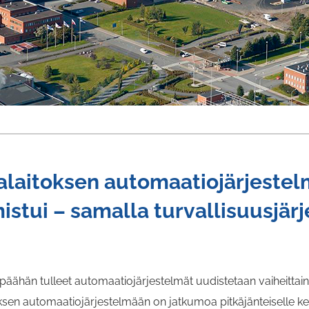
laitoksen automaatiojärjeste
istui – samalla turvallisuusjär
ähän tulleet automaatiojärjestelmät uudistetaan vaiheittain.
sen automaatiojärjestelmään on jatkumoa pitkäjänteiselle keh