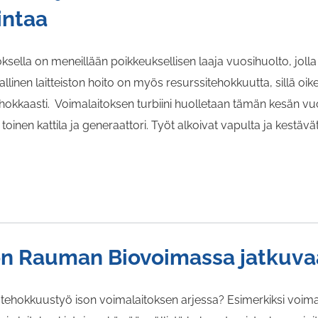
intaa
lla on meneillään poikkeuksellisen laaja vuosihuolto, jolla 
llinen laitteiston hoito on myös resurssitehokkuutta, sillä oike
ehokkaasti. Voimalaitoksen turbiini huolletaan tämän kesän vuo
toinen kattila ja generaattori. Työt alkoivat vapulta ja kestävä
on Rauman Biovoimassa jatkuva
atehokkuustyö ison voimalaitoksen arjessa? Esimerkiksi voim