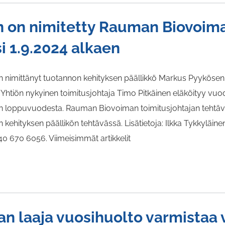
 on nimitetty Rauman Biovoim
i 1.9.2024 alkaen
n nimittänyt tuotannon kehityksen päällikkö Markus Pyykös
n. Yhtiön nykyinen toimitusjohtaja Timo Pitkäinen eläköityy vu
 loppuvuodesta. Rauman Biovoiman toimitusjohtajan tehtävä
kehityksen päällikön tehtävässä. Lisätietoja: Ilkka Tykkyläi
40 670 6056. Viimeisimmät artikkelit
 laaja vuosihuolto varmistaa 