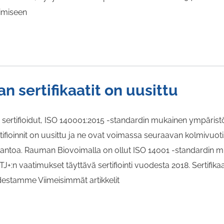
simiseen
 sertifikaatit on uusittu
ertifioidut, ISO 140001:2015 -standardin mukainen ympäristö
tifioinnit on uusittu ja ne ovat voimassa seuraavan kolmivuo
otantoa. Rauman Biovoimalla on ollut ISO 14001 -standardin mu
J+:n vaatimukset täyttävä sertifiointi vuodesta 2018. Sertifi
udestamme Viimeisimmät artikkelit