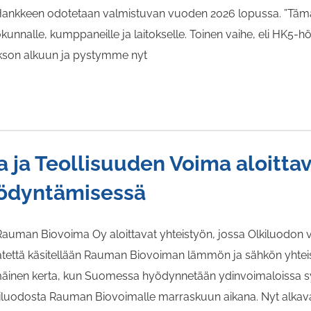
 Hankkeen odotetaan valmistuvan vuoden 2026 lopussa. ”Tämä 
ökunnalle, kumppaneille ja laitokselle. Toinen vaihe, eli HK5-
jakson alkuun ja pystymme nyt
ja Teollisuuden Voima aloittav
yödyntämisessä
Rauman Biovoima Oy aloittavat yhteistyön, jossa Olkiluodon v
ätettä käsitellään Rauman Biovoiman lämmön ja sähkön yhtei
äinen kerta, kun Suomessa hyödynnetään ydinvoimaloissa syn
kiluodosta Rauman Biovoimalle marraskuun aikana. Nyt alkavan