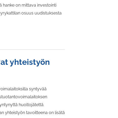
hanke on mittava investointi
höyrykattilan osuus uudistuksesta
at yhteistyön
oimalaitoksilla syntyvää
stuotantovoimalaitoksen
tynyttä huoltojätettä.
 yhteistyön tavoitteena on lisätä