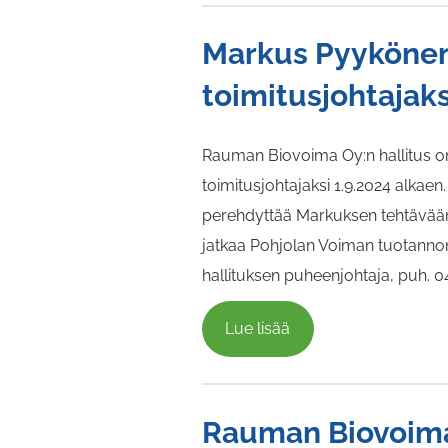
Markus Pyykönen
toimitusjohtajaks
Rauman Biovoima Oy:n hallitus o
toimitusjohtajaksi 1.9.2024 alkae
perehdyttää Markuksen tehtävään
jatkaa Pohjolan Voiman tuotannon 
hallituksen puheenjohtaja, puh. 0
Lue lisää
Rauman Biovoiman