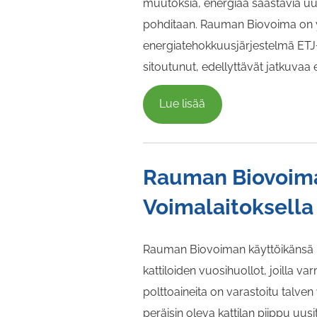
muutoksia, energiaa säästäviä uus
pohditaan. Rauman Biovoima on yks
energiatehokkuusjärjestelmä ETJ
sitoutunut, edellyttävät jatkuva
Lue lisää
Rauman Biovoima
Voimalaitoksella
Rauman Biovoiman käyttöikänsä p
kattiloiden vuosihuollot, joilla 
polttoaineita on varastoitu talv
peräisin oleva kattilan piippu uu