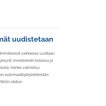
mät uudistetaan
simmäisessä vaiheessa uusitaan
ksynä. Investoinnin toisessa ja
iosta. Hanke valmistuu
een automaatiojärjestelmään
yttöön otetun