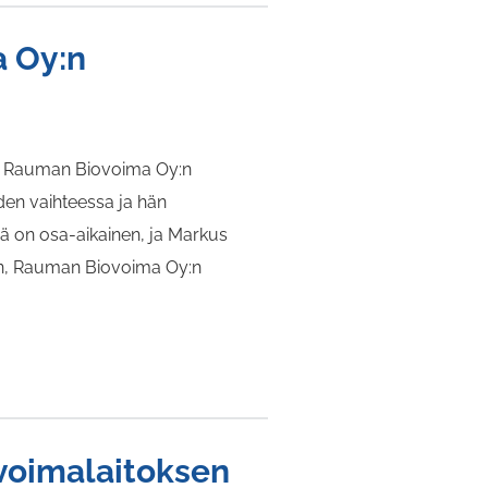
a Oy:n
en Rauman Biovoima Oy:n
oden vaihteessa ja hän
 on osa-aikainen, ja Markus
nen, Rauman Biovoima Oy:n
voimalaitoksen