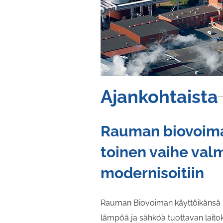
Ajankohtaista
Rauman biovoima
toinen vaihe valm
modernisoitiin
Rauman Biovoiman käyttöikänsä pä
lämpöä ja sähköä tuottavan laitok