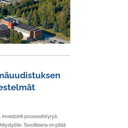
lmäuudistuksen
jestelmät
 Investointi prosessihöyryä,
itystyölle. Tavoitteena on pitää