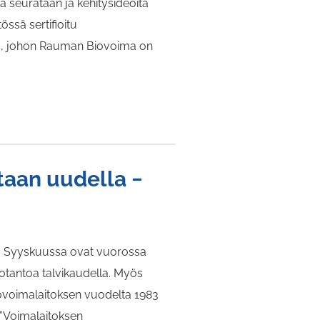
a seurataan ja kehitysideoita
ssä sertifioitu
us, johon Rauman Biovoima on
aan uudella −
a. Syyskuussa ovat vuorossa
uotantoa talvikaudella. Myös
tovoimalaitoksen vuodelta 1983
 ”Voimalaitoksen