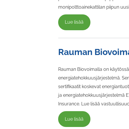
monipolttoainekattilan piipun uu
Lue lisää
Rauman Biovoiman
Rauman Biovoimalla on käytössä s
energiatehokkuusjärjestelmä. Ser
sertifikaatit koskevat energiantu
ja energiatehokkuusjärjestelmä ET
Insurance. Lue lisää vastuullisu
Lue lisää