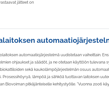
astaavat jätteet on
laitoksen automaatiojärjestel
laitoksen automaatiojärjestelmä uudistetaan vaiheittain. En
elmien ohjaukset ja säädöt, ja ne otetaan käyttöön tulevana sy
biokattiloiden sekä kaukolämpöjärjestelmän osuus automaat
. Prosessihöyryä, lämpöä ja sähköä tuottavan laitoksen uut
 Biovoiman pitkäjänteiselle kehitystyölle. ”Vuonna 2006 kä