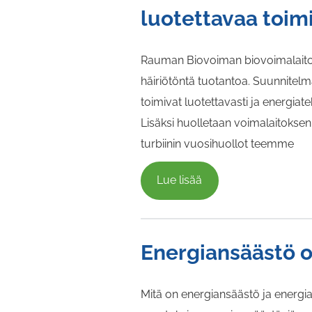
luotettavaa toim
Rauman Biovoiman biovoimalaitokse
häiriötöntä tuotantoa. Suunnitelma
toimivat luotettavasti ja energiat
Lisäksi huolletaan voimalaitoksen 
turbiinin vuosihuollot teemme
Lue lisää
Energiansäästö 
Mitä on energiansäästö ja energi