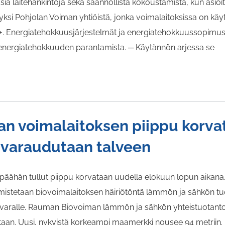
ia laitehankintoja sekä säännöllistä kokoustamista, kun asioit
i Pohjolan Voiman yhtiöistä, jonka voimalaitoksissa on käytö
+. Energiatehokkuusjärjestelmät ja energiatehokkuussopim
a energiatehokkuuden parantamista. ─ Käytännön arjessa se
n voimalaitoksen piippu korvat
 varaudutaan talveen
äähän tullut piippu korvataan uudella elokuun lopun aikan
varmistetaan biovoimalaitoksen häiriötöntä lämmön ja sähkön t
en varalle. Rauman Biovoiman lämmön ja sähkön yhteistuotan
sitaan. Uusi, nykyistä korkeampi maamerkki nousee 94 metriin.