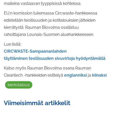
malleina vastaavan tyyppisissä kohteissa.
EU:n komission tukemassa Circwaste-hankkeessa
edistetään teollisuuden ja kotitalouksien jätteiden
kierrätystä. Rauman Biovoima osallistuu
rahoittajana Lounais-Suomen aluehankkeeseen.
Lue lisää:
CIRCWASTE-Sampaananlahden
täyttäminen teollisuuden sivuvirtoja hyödyntämällä
Katso myös Rauman Biovoima osana Rauman
Cleantech -hankkeiden esittelyä
englanniksi
ja
kiinaksi
kiertotalous
Viimeisimmät artikkelit