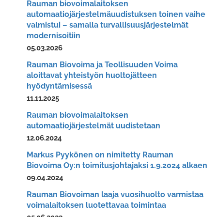
Rauman biovoimalaitoksen
automaatiojärjestelmäuudistuksen toinen vaihe
valmistui – samalla turvallisuusjärjestelmät
modernisoitiin
05.03.2026
Rauman Biovoima ja Teollisuuden Voima
aloittavat yhteistyön huoltojätteen
hyödyntämisessä
11.11.2025
Rauman biovoimalaitoksen
automaatiojärjestelmät uudistetaan
12.06.2024
Markus Pyykönen on nimitetty Rauman
Biovoima Oy:n toimitusjohtajaksi 1.9.2024 alkaen
09.04.2024
Rauman Biovoiman laaja vuosihuolto varmistaa
voimalaitoksen luotettavaa toimintaa