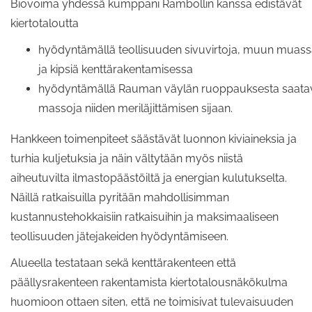
Biovoima yhdessä kumppani Rambollin kanssa edistävät
kiertotaloutta
hyödyntämällä teollisuuden sivuvirtoja, muun muass
ja kipsiä kenttärakentamisessa
hyödyntämällä Rauman väylän ruoppauksesta saata
massoja niiden meriläjittämisen sijaan.
Hankkeen toimenpiteet säästävät luonnon kiviaineksia ja
turhia kuljetuksia ja näin vältytään myös niistä
aiheutuvilta ilmastopäästöiltä ja energian kulutukselta.
Näillä ratkaisuilla pyritään mahdollisimman
kustannustehokkaisiin ratkaisuihin ja maksimaaliseen
teollisuuden jätejakeiden hyödyntämiseen.
Alueella testataan sekä kenttärakenteen että
päällysrakenteen rakentamista kiertotalousnäkökulma
huomioon ottaen siten, että ne toimisivat tulevaisuuden