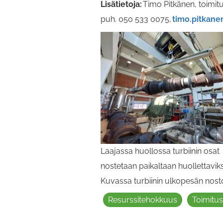
Lisätietoja:
Timo Pitkänen, toimit
puh. 050 533 0075,
timo.pitkan
Laajassa huollossa turbiinin osat
nostetaan paikaltaan huollettaviks
Kuvassa turbiinin ulkopesän nost
Resurssitehokkuus
Toimitu