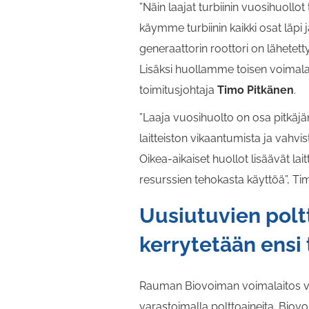
”Näin laajat turbiinin vuosihuol
käymme turbiinin kaikki osat lä
generaattorin roottori on lähete
Lisäksi huollamme toisen voimal
toimitusjohtaja
Timo Pitkänen
.
”Laaja vuosihuolto on osa pitkäj
laitteiston vikaantumista ja vah
Oikea-aikaiset huollot lisäävät la
resurssien tehokasta käyttöä”, Ti
Uusiutuvien polt
kerrytetään ensi 
Rauman Biovoiman voimalaitos v
varastoimalla polttoaineita. Biovo