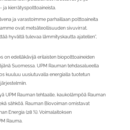
o- ja kierrätyspolttoaineista.
alvena ja varastoimme parhaillaan polttoaineita
itamme ovat metsäteollisuuden sivuvirrat.
ttää hyvältä tulevaa lämmityskautta ajatellen”,
on edelläkävijä erilaisten biopolttoaineiden
istäjänä Suomessa. UPM Rauman tehdasalueella
tos kuuluu uusiutuvalla energialla tuotetun
rjestelmiin.
yryä UPM Rauman tehtaalle, kaukolämpöä Rauman
ekä sähköä. Rauman Biovoiman omistavat
man Energia (28 %). Voimalaitoksen
UPM Rauma.