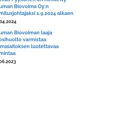
uman Biovoima Oy:n
mitusjohtajaksi 1.9.2024 alkaen
04.2024
uman Biovoiman laaja
osihuolto varmistaa
imalaitoksen luotettavaa
imintaa
06.2023