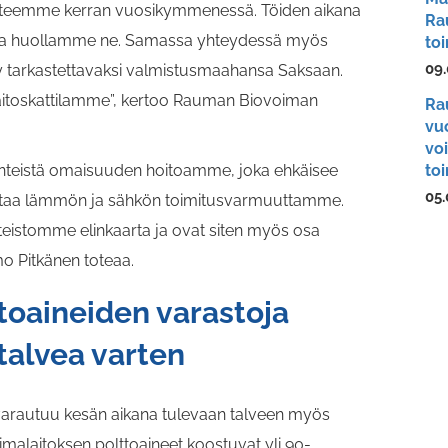
lot teemme kerran vuosikymmenessä. Töiden aikana
Ra
pi ja huollamme ne. Samassa yhteydessä myös
toi
09.
tty tarkastettavaksi valmistusmaahansa Saksaan.
aitoskattilamme”, kertoo Rauman Biovoiman
Ra
vu
vo
änteistä omaisuuden hoitoamme, joka ehkäisee
to
05.
vistaa lämmön ja sähkön toimitusvarmuuttamme.
itteistomme elinkaarta ja ovat siten myös osa
mo Pitkänen toteaa.
toaineiden varastoja
talvea varten
arautuu kesän aikana tulevaan talveen myös
imalaitoksen polttoaineet koostuvat yli 90-