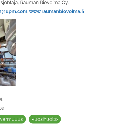
usjohtaja, Rauman Biovoima Oy,
en@upm.com
,
www.raumanbiovoima.fi
i.
oa.
svarmuuus
vuosihuolto