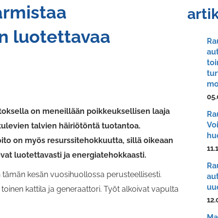
armistaa
arti
n luotettavaa
Ra
au
to
tur
mo
05.
ksella on meneillään poikkeuksellisen laaja
Ra
Vo
tulevien talvien häiriötöntä tuotantoa.
hu
oito on myös resurssitehokkuutta, sillä oikeaan
11.
ivat luotettavasti ja energiatehokkaasti.
Ra
n tämän kesän vuosihuollossa perusteellisesti.
au
uu
toinen kattila ja generaattori. Työt alkoivat vapulta
12.
Ma