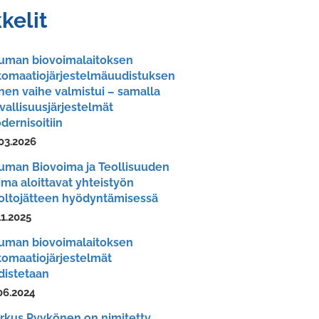
kkelit
uman biovoimalaitoksen
tomaatiojärjestelmäuudistuksen
inen vaihe valmistui – samalla
vallisuusjärjestelmät
dernisoitiin
03.2026
uman Biovoima ja Teollisuuden
ima aloittavat yhteistyön
oltojätteen hyödyntämisessä
11.2025
uman biovoimalaitoksen
tomaatiojärjestelmät
distetaan
06.2024
rkus Pyykönen on nimitetty