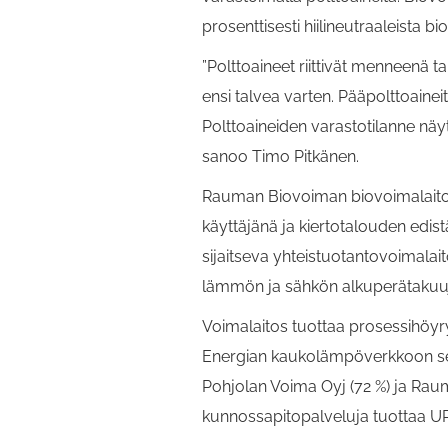
prosenttisesti hiilineutraaleista bi
”Polttoaineet riittivät menneenä t
ensi talvea varten. Pääpolttoaine
Polttoaineiden varastotilanne näy
sanoo Timo Pitkänen.
Rauman Biovoiman biovoimalaitos 
käyttäjänä ja kiertotalouden ed
sijaitseva yhteistuotantovoimalai
lämmön ja sähkön alkuperätakuujä
Voimalaitos tuottaa prosessihö
Energian kaukolämpöverkkoon s
Pohjolan Voima Oyj (72 %) ja Rau
kunnossapitopalveluja tuottaa 