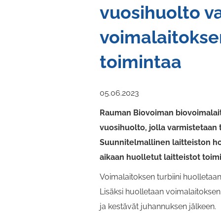
vuosihuolto v
voimalaitokse
toimintaa
05.06.2023
Rauman Biovoiman biovoimalaito
vuosihuolto, jolla varmistetaan 
Suunnitelmallinen laitteiston h
aikaan huolletut laitteistot toim
Voimalaitoksen turbiini huolletaa
Lisäksi huolletaan voimalaitoksen 
ja kestävät juhannuksen jälkeen.