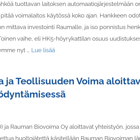
hköä tuottavan laitoksen automaatiojärjestelmään on
n pitää voimalaitos käytössä koko ajan. Hankkeen od
 mittava investointi Raumalle, ja iso ponnistus henk
Toinen vaihe, eli HK5-höyrykattilan osuus uudistuksest
tymme nyt …
Lue lisää
ja Teollisuuden Voima aloittav
yödyntämisessä
 ja Rauman Biovoima Oy aloittavat yhteistyön, jossa 
ettua huoltojätettä käsitellään Rauman Biovoiman 