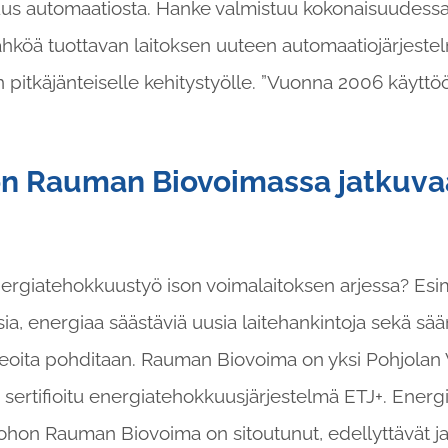
us automaatiosta. Hanke valmistuu kokonaisuudessa
ähköä tuottavan laitoksen uuteen automaatiojärjest
itkäjänteiselle kehitystyölle. ”Vuonna 2006 käyttö
on Rauman Biovoimassa jatkuva
nergiatehokkuustyö ison voimalaitoksen arjessa? Esi
, energiaa säästäviä uusia laitehankintoja sekä sää
ideoita pohditaan. Rauman Biovoima on yksi Pohjolan 
 sertifioitu energiatehokkuusjärjestelmä ETJ+. Energ
ohon Rauman Biovoima on sitoutunut, edellyttävät 