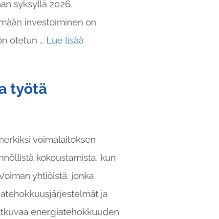
an syksyllä 2026.
elmään investoiminen on
ön otetun …
Lue lisää
a työtä
merkiksi voimalaitoksen
nnöllistä kokoustamista, kun
Voiman yhtiöistä, jonka
iatehokkuusjärjestelmät ja
jatkuvaa energiatehokkuuden