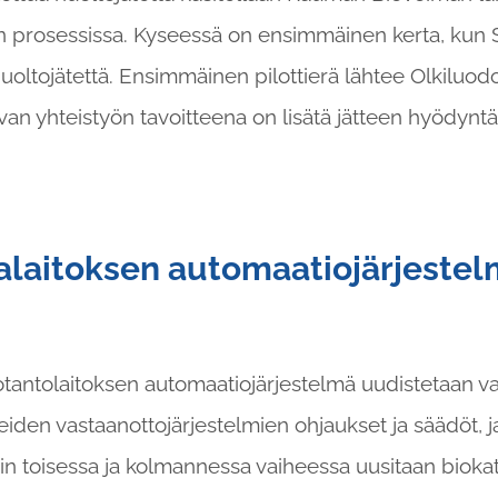
en prosessissa. Kyseessä on ensimmäinen kerta, k
huoltojätettä. Ensimmäinen pilottierä lähtee Olkilu
an yhteistyön tavoitteena on lisätä jätteen hyödynt
laitoksen automaatiojärjestel
antolaitoksen automaatiojärjestelmä uudistetaan va
eiden vastaanottojärjestelmien ohjaukset ja säädöt, 
in toisessa ja kolmannessa vaiheessa uusitaan biokat