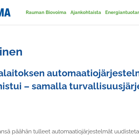
Rauman Biovoima
Ajankohtaista
Energiantuota
einen
laitoksen automaatiojärjeste
istui – samalla turvallisuusjär
ä päähän tulleet automaatiojärjestelmät uudistetaan