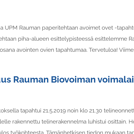
 UPM Rauman paperitehtaan avoimet ovet -tapahtu
tehtaan piha-alueen esittelypisteessä esittelemme
osana avointen ovien tapahtumaa. Tervetuloa! Viimei
us Rauman Biovoiman voimalai
ksella tapahtui 21.5.2019 noin klo 21.30 telineonne
elle rakennettu telinerakennelma luhistui osittain. Höy
in ulos työkohteesta. Tämänhetkisen tiedon mukaan t