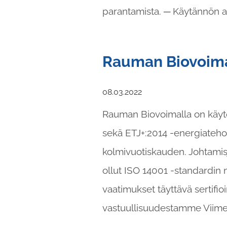
parantamista. ─ Käytännön a
Rauman Biovoiman
08.03.2022
Rauman Biovoimalla on käytö
sekä ETJ+:2014 -energiatehok
kolmivuotiskauden. Johtamis
ollut ISO 14001 -standardin 
vaatimukset täyttävä sertifi
vastuullisuudestamme Viimei