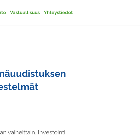
nto
Vastuullisuus
Yhteystiedot
lmäuudistuksen
jestelmät
 vaiheittain. Investointi