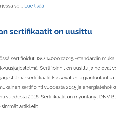
rjessa se …
Lue lisää
 sertifikaatit on uusittu
ssä sertifioidut, ISO 140001:2015 -standardin muka
kuusjärjestelmä. Sertifioinnit on uusittu ja ne ovat
järjestelmä-sertifikaatit koskevat energiantuotanto
mukainen sertifiointi vuodesta 2015 ja energiatehokk
ointi vuodesta 2018. Sertifikaatit on myöntänyt DNV B
simmät artikkelit