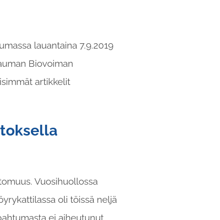
massa lauantaina 7.9.2019
 Rauman Biovoiman
simmät artikkelit
toksella
ttomuus. Vuosihuollossa
rykattilassa oli töissä neljä
apahtumasta ei aiheutunut