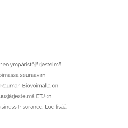
inen ympäristöjärjestelmä
 voimassa seuraavan
a. Rauman Biovoimalla on
uusjärjestelmä ETJ+:n
usiness Insurance. Lue lisää