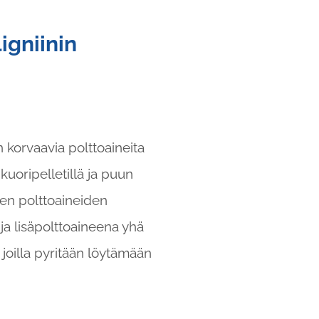
igniinin
 korvaavia polttoaineita
kuoripelletillä ja puun
den polttoaineiden
 ja lisäpolttoaineena yhä
 joilla pyritään löytämään