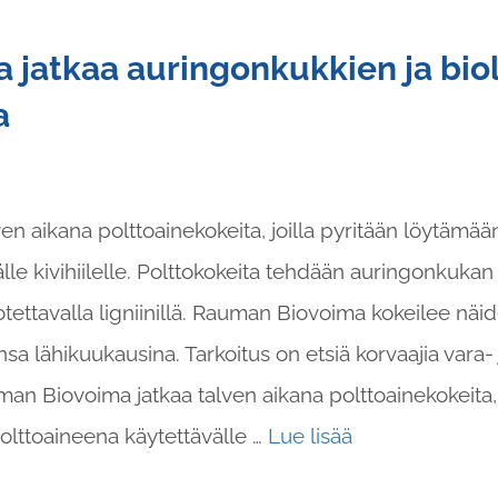
jatkaa auringonkukkien ja biol
a
n aikana polttoainekokeita, joilla pyritään löytämään
le kivihiilelle. Polttokokeita tehdään auringonkukan 
otettavalla ligniinillä. Rauman Biovoima kokeilee näi
nsa lähikuukausina. Tarkoitus on etsiä korvaajia vara-
auman Biovoima jatkaa talven aikana polttoainekokeita,
polttoaineena käytettävälle …
Lue lisää