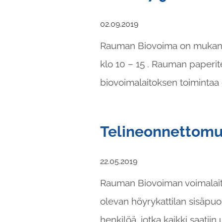
02.09.2019
Rauman Biovoima on mukana
klo 10 – 15 . Rauman paperi
biovoimalaitoksen toimintaa 
Telineonnettomu
22.05.2019
Rauman Biovoiman voimalaito
olevan höyrykattilan sisäpuol
henkilöä, jotka kaikki saati