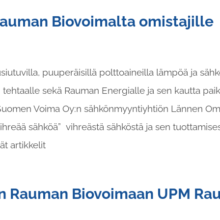
auman Biovoimalta omistajille
utuvilla, puuperäisillä polttoaineilla lämpöä ja sähk
taalle sekä Rauman Energialle ja sen kautta paikall
-Suomen Voima Oy:n sähkönmyyntiyhtiön Lännen O
 vihreää sähköä” vihreästä sähköstä ja sen tuottami
t artikkelit
an Rauman Biovoimaan UPM Rau