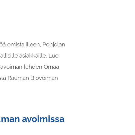
öä omistajilleen, Pohjolan
isille asiakkaille. Lue
mavoiman lehden Omaa
sesta Rauman Biovoiman
man avoimissa