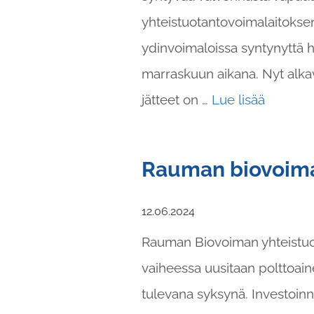
yhteistuotantovoimalaitoks
ydinvoimaloissa syntynyttä 
marraskuun aikana. Nyt alkav
jätteet on …
Lue lisää
Rauman biovoima
12.06.2024
Rauman Biovoiman yhteistuot
vaiheessa uusitaan polttoain
tulevana syksynä. Investoinn