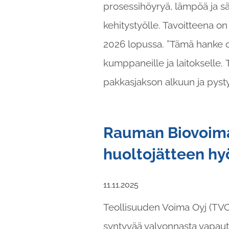
prosessihöyryä, lämpöä ja sä
kehitystyölle. Tavoitteena o
2026 lopussa. ”Tämä hanke on
kumppaneille ja laitokselle. 
pakkasjakson alkuun ja pys
Rauman Biovoima 
huoltojätteen h
11.11.2025
Teollisuuden Voima Oyj (TVO)
syntyvää valvonnasta vapaut