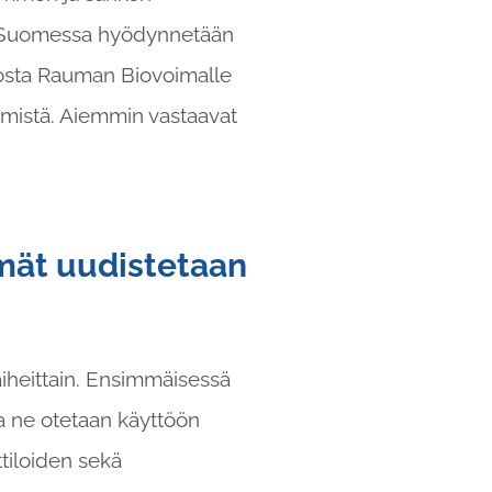
un Suomessa hyödynnetään
odosta Rauman Biovoimalle
ämistä. Aiemmin vastaavat
mät uudistetaan
iheittain. Ensimmäisessä
ja ne otetaan käyttöön
tiloiden sekä