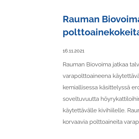
Rauman Biovoima 
polttoainekokeit
16.11.2021
Rauman Biovoima jatkaa talve
varapolttoaineena käytettäväl
kemiallisessa käsittelyssä er
soveltuvuutta höyrykattiloihi
käytettävälle kivihiilelle. R
korvaavia polttoaineita vara