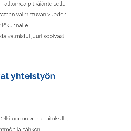
 jatkumoa pitkäjänteiselle
otetaan valmistuvan vuoden
ilökunnalle,
a valmistui juuri sopivasti
at yhteistyön
Olkiluodon voimalaitoksilla
lämmön ja sähkön