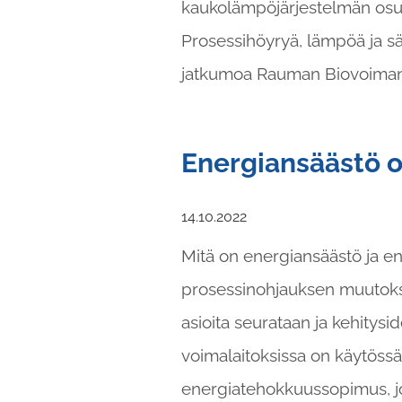
kaukolämpöjärjestelmän osu
Prosessihöyryä, lämpöä ja s
jatkumoa Rauman Biovoiman p
Energiansäästö 
14.10.2022
Mitä on energiansäästö ja e
prosessinohjauksen muutoksia
asioita seurataan ja kehitys
voimalaitoksissa on käytössä
energiatehokkuussopimus, j